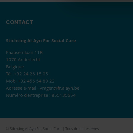
CONTACT
Stichting Al-Ayn For Social Care
Paapsemlaan 11B
1070 Anderlecht
Belgique
Tél. +32 24 26 15 05
Mob. +32 456 54 89 22
Adresse e-mail :
vragen@fr.alayn.be
Numéro d’entreprise : 855135554
© Stichting Al-Ayn For Social Care | Tous droits réservés