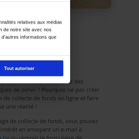
nnalités relatives aux médias
on de notre site avec nos
 d'autres informations que
cter des
Tout autoriser
 plus loin ? Vous recherchez des
ques de servir ? Pourquoi ne pas créer
 de collecte de fonds en ligne et faire
e une réalité !
age de collecte de fonds, vous pouvez
 intérêt en envoyant un e-mail à
.be
ou remplir le formulaire de