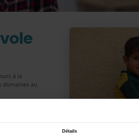
vole
urs à la
ts domaines au
lisées que vous
z acquérir de
us désiriez
Détails
ous avons besoin