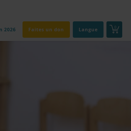
0
m 2026
Faites un don
Langue