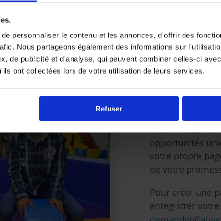
ies.
e personnaliser le contenu et les annonces, d'offrir des fonctio
rafic. Nous partageons également des informations sur l'utilisati
, de publicité et d'analyse, qui peuvent combiner celles-ci avec
Colle
ils ont collectées lors de votre utilisation de leurs services.
fonds
Refuser
Vous voulez aller
opportunités uni
votre propre page
de votre promess
Pour créer une p
enregistrer votre
demander@alayn