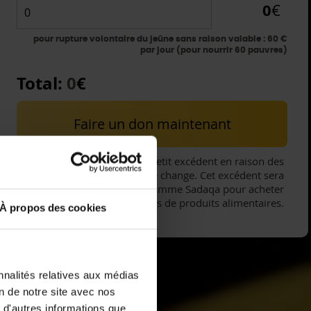
0
€
pour rupture volontaire du jeûne sans raison valable : 60 €
par jour (pour nourrir 60 pauvres)
Total:
0
€
Faire un don maintenant
Il peut y avoir un petit excédent en raison des
fluctuations des taux de change. Cet excédent sera
dépensé en votre nom comme Sadaqa pour acheter
plus de produits alimentaires.
À propos des cookies
nnalités relatives aux médias
on de notre site avec nos
 d'autres informations que