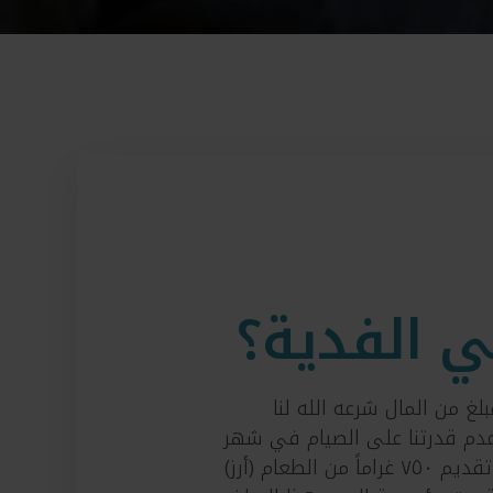
ي الفدية؟
غ من المال شرعه الله لنا
دم قدرتنا على الصيام في شهر
رمضان، ويجب تقديم ٧٥٠ غراماً من الطعام (أرز)