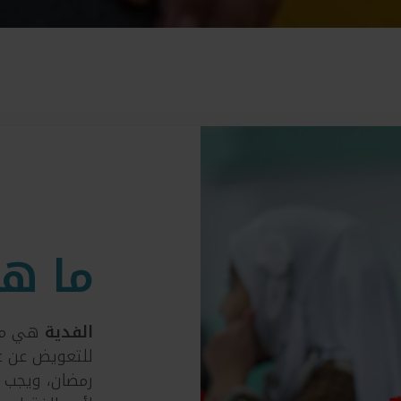
ما ه
الفدية
هي مبل
للتعويض عن ع