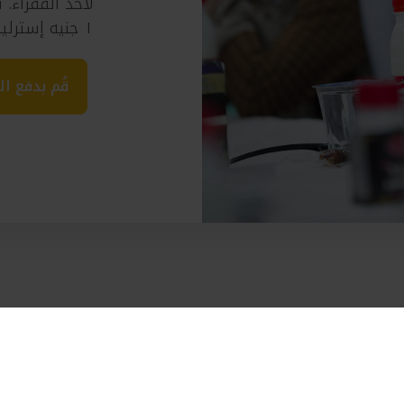
لأحد الفقراء.
١ جنيه إسترليني لكل يوم يتم فيه الافطار.
قُم بدفع ال
؟