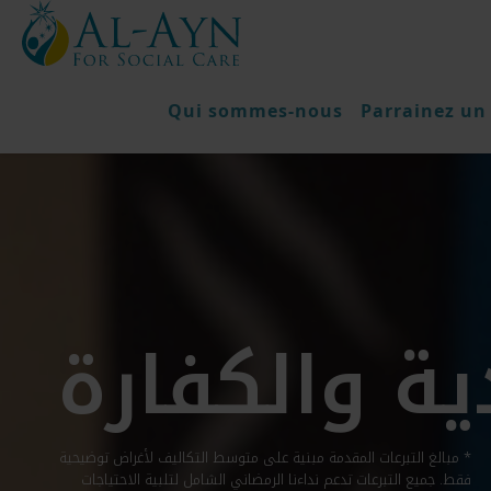
Qui sommes-nous
Parrainez un
ية والكفارة
* مبالغ التبرعات المقدمة مبنية على متوسط ​​التكاليف لأغراض توضيحية
فقط. جميع التبرعات تدعم نداءنا الرمضاني الشامل لتلبية الاحتياجات