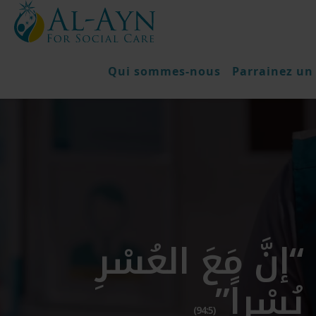
Qui sommes-nous
Parrainez un
“إنَّ مَعَ العُسْرِ
يُسْراً”
(94:5)