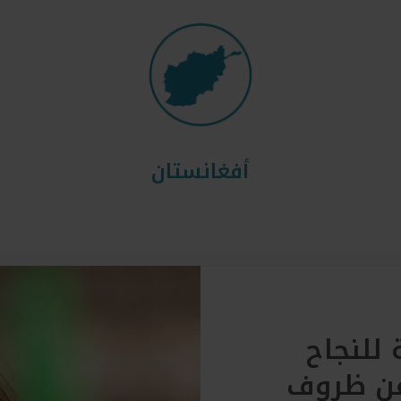
أفغانستان
للنجاح
عن ظروف