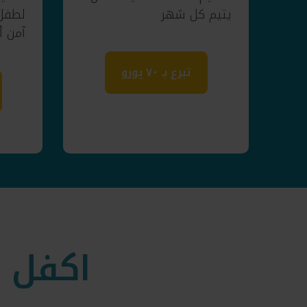
يتيم كل شهر
لطفل 
آمن أ
تبرع بـ ٧٠ يورو
اكفل 