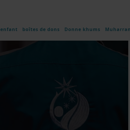
 enfant
boîtes de dons
Donne khums
Muharra