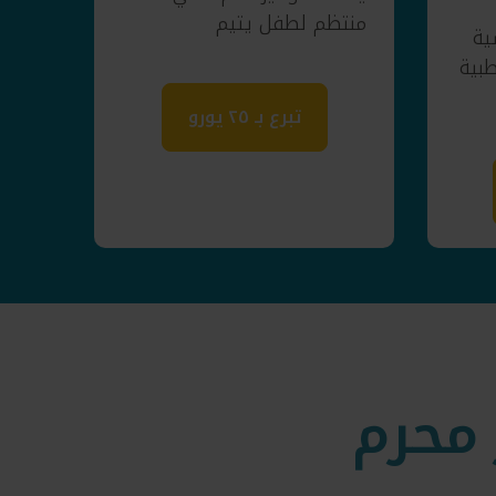
منتظم لطفل يتيم
ية
طبية
تبرع بـ ٢٥ يورو
محرم