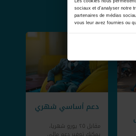
Les cookies nous permettent d
مجتمع الذي يعيشون فيه.
sociaux et d'analyser notre t
partenaires de médias sociaux
vous leur avez fournies ou qu'
دعم أساسي شهري
مقابل ٢٥ يورو شهريا،
يمكنك توفير دعم مالي