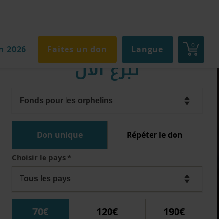
0
m 2026
Faites un don
Langue
تبرع الآن
Don unique
Répéter le don
Choisir le pays
*
70€
120€
190€