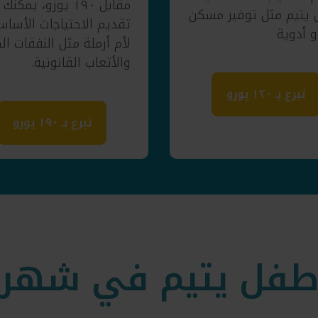
مقابل ١٩٠ يورو، يمكنك
يتيم مثل توفير مسكن
تقديم الاحتياجات الأساس
و أدوية
لأم أرملة مثل النفقات ال
والأتعاب القانونية.
تبرع بـ ١٢٠ يورو
تبرع بـ ١٩٠ يورو
طفل يتيم في شهر 