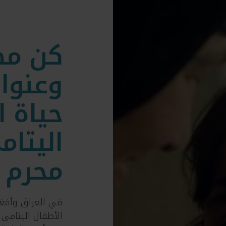
كن مصد
وعنوان
حياة ا
اليتا
محرم
في العراق وأفغان
الأطفال اليتامى