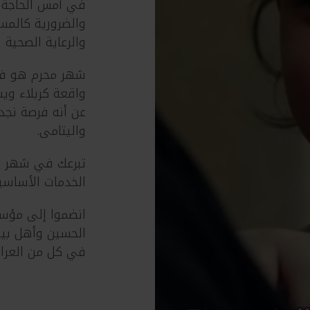
في أمس الحاجة لل
والضرورية كالمس
والرعاية الصحية 
شهر محرم هو فت
واقعة كربلاء وي
عن أنه فرصة نجدد 
واليتامى.
تبرعك في شهر م
الخدمات الأساسي
انضموا إلى مؤس
الحسين وأهل بيت
في كل من العراق