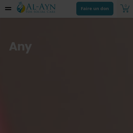
0
Faire un don
Any