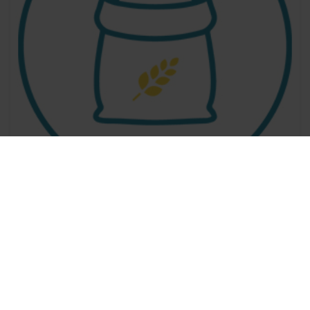
Serment de Kaffarah / yameen
/ vœu / nithir