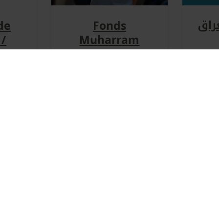
راق
de
Fonds
 /
Muharram
vœu
2026