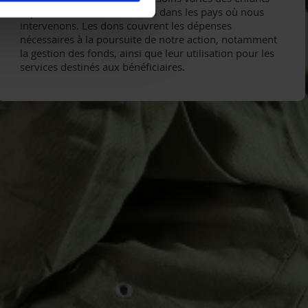
orphelins et de leurs familles dans les pays où nous
intervenons. Les dons couvrent les dépenses
nécessaires à la poursuite de notre action, notamment
la gestion des fonds, ainsi que leur utilisation pour les
services destinés aux bénéficiaires.