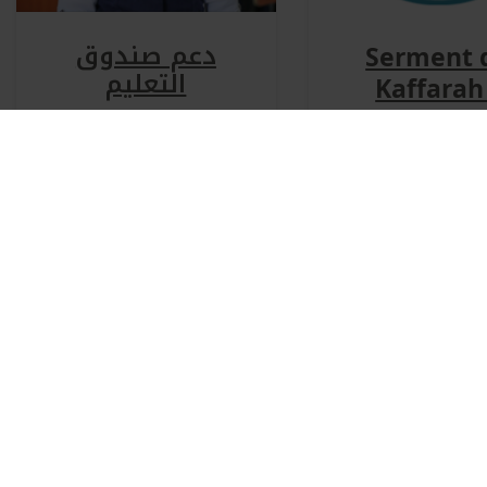
دعم صندوق
Serment 
التعليم
Kaffarah
yameen / 
/ nithir