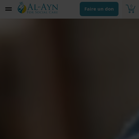
0
Faire un don