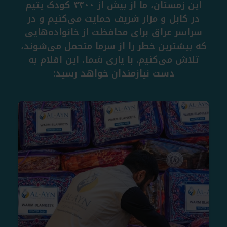
این
زمستان،
ما
از
بیش
از
۳۴۰۰
کودک
یتیم
در
کابل
و
مزار
شریف
حمایت
می‌کنیم
و
در
سراسر
عراق
برای
محافظت
از
خانواده‌هایی
که
بیشترین
خطر
را
از
سرما
متحمل
می‌شوند،
تلاش
می‌کنیم
.
با
یاری
شما،
این
اقلام
به
دست
نیازمندان
خواهد
رسید
: