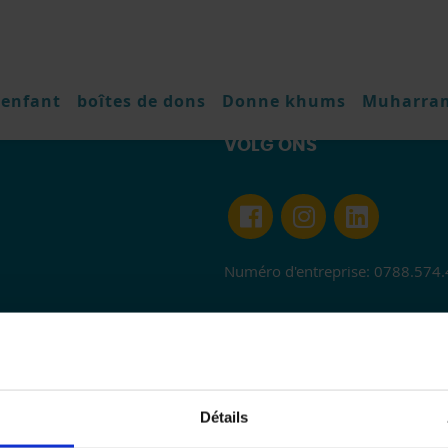
 enfant
boîtes de dons
Donne khums
Muharra
VOLG ONS
Numéro d'entreprise: 0788.574
Détails