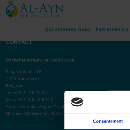
Qui sommes-nous
Parrainez un
CONTACT
Stichting Al-Ayn For Social Care
Paapsemlaan 11B
1070 Anderlecht
Belgique
Tél. +32 24 26 15 05
Mob. +32 456 54 89 22
Adresse e-mail :
vragen@fr.alayn.be
Numéro d’entreprise : 855135554
Consentement