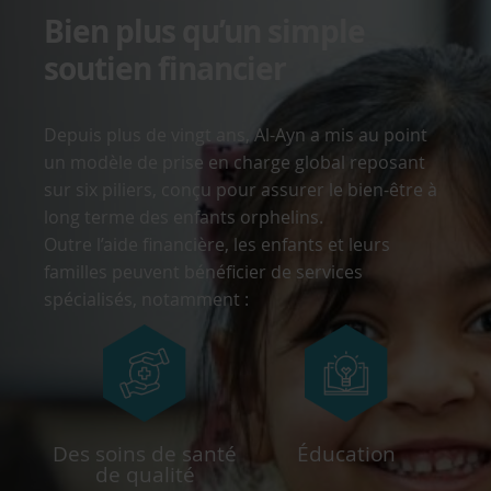
Bien plus qu’un simple
soutien financier
Depuis plus de vingt ans, Al-Ayn a mis au point
un modèle de prise en charge global reposant
sur six piliers, conçu pour assurer le bien-être à
long terme des enfants orphelins.
Outre l’aide financière, les enfants et leurs
familles peuvent bénéficier de services
spécialisés, notamment :
Des soins de santé
Éducation
de qualité