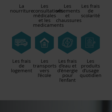
La
Les
Les
Les frais
nourriture
consultations
vêtements
de
médicales
et
scolarité
et les
chaussures
medicaments
Les frais
Les
Les frais
Les
de
transports
d’eau et
produits
logement
vers
d’énergie
d’usage
l’école
pour
quotidien
l’enfant